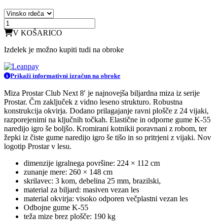
V KOŠARICO
Izdelek je možno kupiti tudi na obroke
Prikaži informativni izračun na obroke
Miza Prostar Club Next 8′ je najnovejša biljardna miza iz serije
Prostar. Črn zaključek z vidno leseno strukturo. Robustna
konstrukcija okvirja. Dodano prilagajanje ravni plošče z 24 vijaki,
razporejenimi na ključnih točkah. Elastične in odporne gume K-55
naredijo igro še boljšo. Kromirani kotnikii poravnani z robom, ter
žepki iz čiste gume naredijo igro še tišo in so pritrjeni z vijaki. Nov
logotip Prostar v lesu.
dimenzije igralnega površine: 224 × 112 cm
zunanje mere: 260 × 148 cm
skrilavec: 3 kom, debelina 25 mm, brazilski,
material za biljard: masiven vezan les
material okvirja: visoko odporen večplastni vezan les
Odbojne gume K-55
teža mize brez plošče: 190 kg