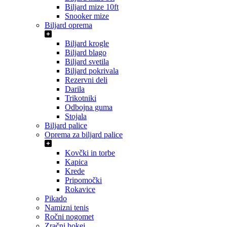
Biljard mize 10ft
Snooker mize
Biljard oprema
Biljard krogle
Biljard blago
Biljard svetila
Biljard pokrivala
Rezervni deli
Darila
Trikotniki
Odbojna guma
Stojala
Biljard palice
Oprema za biljard palice
Kovčki in torbe
Kapica
Krede
Pripomočki
Rokavice
Pikado
Namizni tenis
Ročni nogomet
Zračni hokej