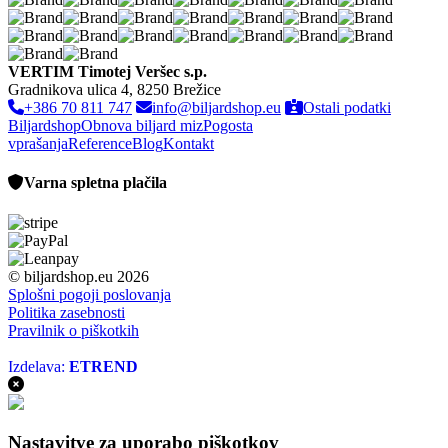
VERTIM Timotej Veršec s.p.
Gradnikova ulica 4, 8250 Brežice
+386 70 811 747
info@biljardshop.eu
Ostali podatki
Biljardshop
Obnova biljard miz
Pogosta
vprašanja
Reference
Blog
Kontakt
Varna spletna plačila
© biljardshop.eu 2026
Splošni pogoji poslovanja
Politika zasebnosti
Pravilnik o piškotkih
Izdelava:
ETREND
Nastavitve za uporabo piškotkov