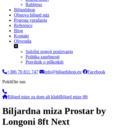
Rabljeno
Biljardshop
Obnova biljard miz
Pogosta vprašanja
Reference
Blog
Kontakt
Obvestila
Splošni pogoji poslovanja
Politika zasebnosti
Pravilnik o piškotkih
+386 70 811 747
info@biljardshop.eu
Facebook
Pokličite nas
Biljard mize za dom ali klub
Biljard mize 8ft
Biljardna miza Prostar by
Longoni 8ft Next