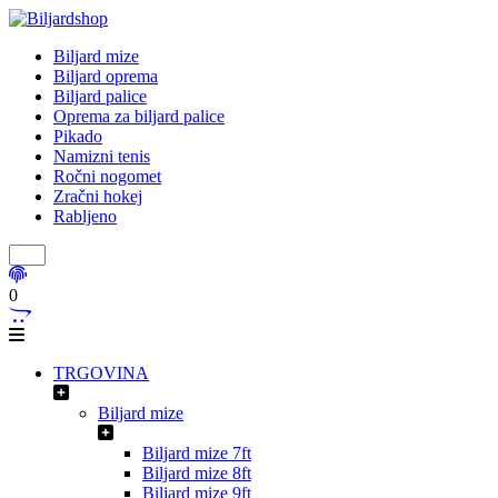
Biljard mize
Biljard oprema
Biljard palice
Oprema za biljard palice
Pikado
Namizni tenis
Ročni nogomet
Zračni hokej
Rabljeno
0
TRGOVINA
Biljard mize
Biljard mize 7ft
Biljard mize 8ft
Biljard mize 9ft