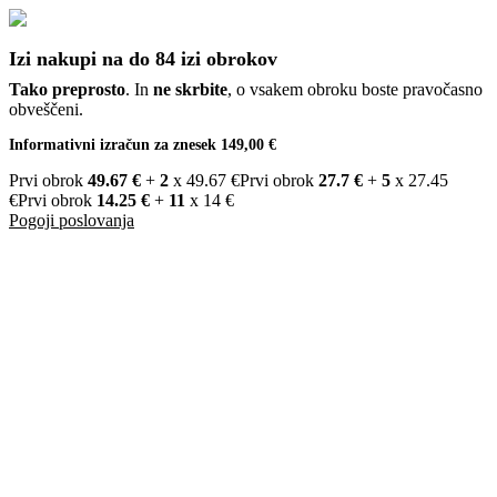
Izi nakupi na do 84 izi obrokov
Tako preprosto
. In
ne skrbite
, o vsakem obroku boste pravočasno
obveščeni.
Informativni izračun za znesek 149,00 €
Prvi obrok
49.67 €
+
2
x 49.67 €
Prvi obrok
27.7 €
+
5
x 27.45
€
Prvi obrok
14.25 €
+
11
x 14 €
Pogoji poslovanja