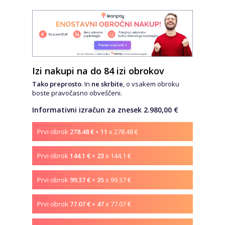
Izi nakupi na do 84 izi obrokov
Tako preprosto
. In
ne skrbite
, o vsakem obroku
boste pravočasno obveščeni.
Informativni izračun za znesek 2.980,00 €
Prvi obrok
278.48 €
+
11
x 278.48 €
Prvi obrok
144.1 €
+
23
x 144.1 €
Prvi obrok
99.37 €
+
35
x 99.37 €
Prvi obrok
77.07 €
+
47
x 77.07 €