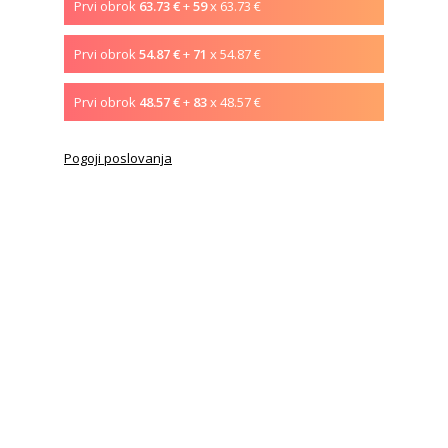
Prvi obrok
63.73 €
+
59
x 63.73 €
Prvi obrok
54.87 €
+
71
x 54.87 €
Prvi obrok
48.57 €
+
83
x 48.57 €
Pogoji poslovanja