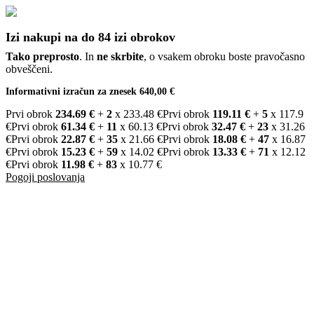
Izi nakupi na do 84 izi obrokov
Tako preprosto
. In
ne skrbite
, o vsakem obroku boste pravočasno
obveščeni.
Informativni izračun za znesek 640,00 €
Prvi obrok
234.69 €
+
2
x 233.48 €
Prvi obrok
119.11 €
+
5
x 117.9
€
Prvi obrok
61.34 €
+
11
x 60.13 €
Prvi obrok
32.47 €
+
23
x 31.26
€
Prvi obrok
22.87 €
+
35
x 21.66 €
Prvi obrok
18.08 €
+
47
x 16.87
€
Prvi obrok
15.23 €
+
59
x 14.02 €
Prvi obrok
13.33 €
+
71
x 12.12
€
Prvi obrok
11.98 €
+
83
x 10.77 €
Pogoji poslovanja