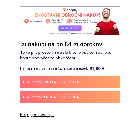
Izi nakupi na do 84 izi obrokov
Tako preprosto
. In
ne skrbite
, o vsakem obroku
boste pravočasno obveščeni.
Informativni izračun za znesek 91,00 €
Prvi obrok
30.33 €
+
2
x 30.33 €
Prvi obrok
16.76 €
+
5
x 16.76 €
Pogoji poslovanja