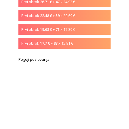
Prvi obrok
26.71 €
+
47
x 24.92 €
Prvi obrok
22.48 €
+
59
x 20.69 €
Prvi obrok
19.68 €
+
71
x 17.89 €
Prvi obrok
17.7 €
+
83
x 15.91 €
Pogoji poslovanja