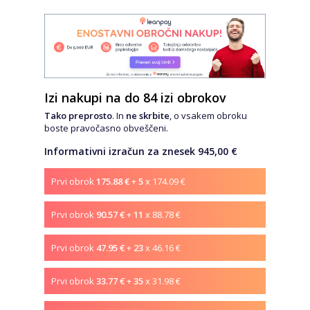
Izi nakupi na do 84 izi obrokov
Tako preprosto
. In
ne skrbite
, o vsakem obroku
boste pravočasno obveščeni.
Informativni izračun za znesek 945,00 €
Prvi obrok
175.88 €
+
5
x 174.09 €
Prvi obrok
90.57 €
+
11
x 88.78 €
Prvi obrok
47.95 €
+
23
x 46.16 €
Prvi obrok
33.77 €
+
35
x 31.98 €