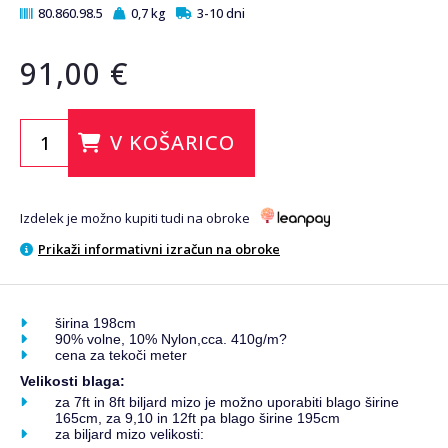
80.860.98.5
0,7 kg
3-10 dni
91,00 €
V KOŠARICO
Izdelek je možno kupiti tudi na obroke
Prikaži informativni izračun na obroke
širina 198cm
90% volne, 10% Nylon,cca. 410g/m?
cena za tekoči meter
Velikosti blaga:
za 7ft in 8ft biljard mizo je možno uporabiti blago širine
165cm, za 9,10 in 12ft pa blago širine 195cm
za biljard mizo velikosti: