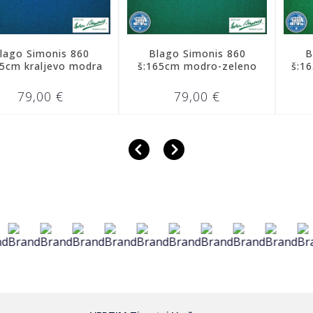
imonis 860
Blago Simonis 860
Blago S
aljevo modra
š:165cm modro-zeleno
š:165cm r
,00 €
79,00 €
79