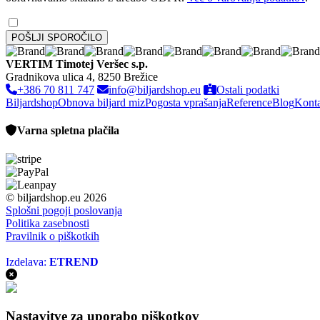
VERTIM Timotej Veršec s.p.
Gradnikova ulica 4, 8250 Brežice
+386 70 811 747
info@biljardshop.eu
Ostali podatki
Biljardshop
Obnova biljard miz
Pogosta vprašanja
Reference
Blog
Kont
Varna spletna plačila
© biljardshop.eu 2026
Splošni pogoji poslovanja
Politika zasebnosti
Pravilnik o piškotkih
Izdelava:
ETREND
Nastavitve za uporabo piškotkov