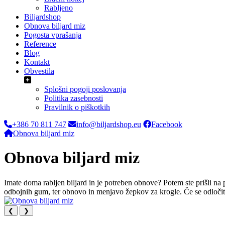
Rabljeno
Biljardshop
Obnova biljard miz
Pogosta vprašanja
Reference
Blog
Kontakt
Obvestila
Splošni pogoji poslovanja
Politika zasebnosti
Pravilnik o piškotkih
+386 70 811 747
info@biljardshop.eu
Facebook
Obnova biljard miz
Obnova biljard miz
Imate doma rabljen biljard in je potreben obnove? Potem ste prišli na
odbojnih gum, ter obnovo in menjavo žepkov za krogle. Če se odloči
❮
❯