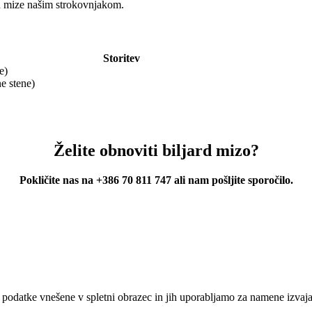
rd mize našim strokovnjakom.
Storitev
e)
e stene)
Želite obnoviti biljard mizo?
Pokličite nas na +386 70 811 747 ali nam pošljite sporočilo.
 podatke vnešene v spletni obrazec in jih uporabljamo za namene izva