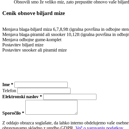
Obnovili smo že veliko miz, zato prepustite obnovo vaše bilja
Cenik obnove biljard mize
Menjava blaga-biljard miza 6,7,8,9ft (igralna površina in odbojne sten
Menjava blaga-piramid ali snooker 10,12ft (igralna površina in odbojn
Menjava odbojne gume-komplet
Postavitev biljard mize
Postavitev snooker ali piramid mize
Ime *
Telefon
Elektronski naslov *
Sporočilo *
Z oddajo obrazca soglašate, da lahko interno obdelujemo vaše osebne
obravnavamo skladno z uredbo GDPR.
Več o varovanju podatkov
.