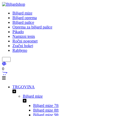
Biljard mize
Biljard oprema
Biljard palice
Oprema za biljard palice
Pikado
Namizni tenis
Ročni nogomet
Zračni hokej
Rabljeno
0
TRGOVINA
Biljard mize
Biljard mize 7ft
Biljard mize 8ft
Biljard mize 9ft