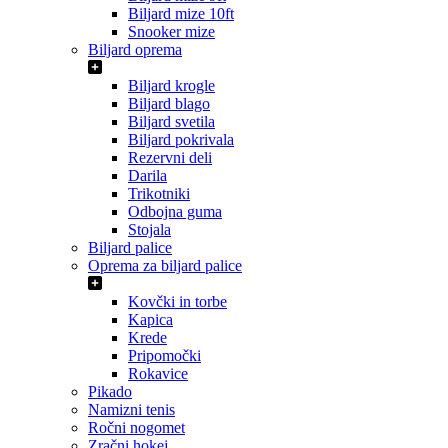
Biljard mize 10ft
Snooker mize
Biljard oprema
Biljard krogle
Biljard blago
Biljard svetila
Biljard pokrivala
Rezervni deli
Darila
Trikotniki
Odbojna guma
Stojala
Biljard palice
Oprema za biljard palice
Kovčki in torbe
Kapica
Krede
Pripomočki
Rokavice
Pikado
Namizni tenis
Ročni nogomet
Zračni hokej