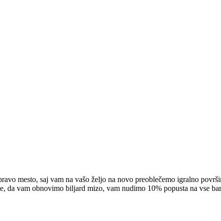
 pravo mesto, saj vam na vašo željo na novo preoblečemo igralno površi
te, da vam obnovimo biljard mizo, vam nudimo 10% popusta na vse barve