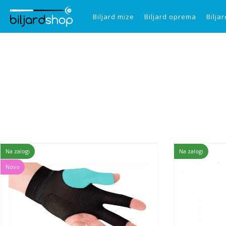
Biljard mize
Biljard oprema
Biljar
Na zalogi
Na zalogi
Novo