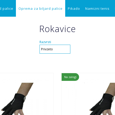
d palice
Oprema za biljard palice
Pikado
Namizni tenis
Rokavice
Razvrsti
Na zalogi