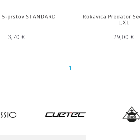
a 5-prstov STANDARD
Rokavica Predator Se
L,XL
3,70 €
29,00 €
1