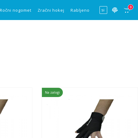
0
Ročni nogomet
Zračni hokej
Rabljeno
Na zalogi