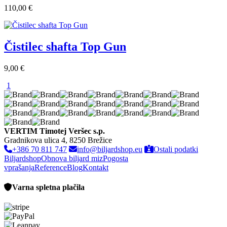
110,00 €
Čistilec shafta Top Gun
9,00 €
1
VERTIM Timotej Veršec s.p.
Gradnikova ulica 4, 8250 Brežice
+386 70 811 747
info@biljardshop.eu
Ostali podatki
Biljardshop
Obnova biljard miz
Pogosta
vprašanja
Reference
Blog
Kontakt
Varna spletna plačila