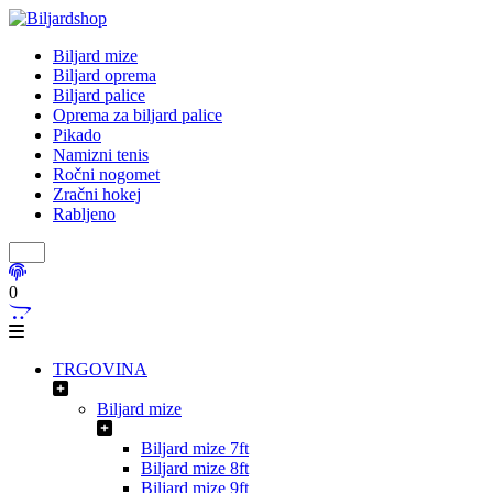
Biljard mize
Biljard oprema
Biljard palice
Oprema za biljard palice
Pikado
Namizni tenis
Ročni nogomet
Zračni hokej
Rabljeno
0
TRGOVINA
Biljard mize
Biljard mize 7ft
Biljard mize 8ft
Biljard mize 9ft