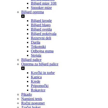
Biljard mize 10ft
Snooker mize
Biljard oprema
Biljard krogle
Biljard blago
Biljard svetila
Biljard pokrivala
Rezervni deli
Darila
Trikotniki
Odbojna guma
Stojala
Biljard palice
Oprema za biljard palice
Kovčki in torbe
Kapica
Krede
Pripomočki
Rokavice
Pikado
Namizni tenis
Ročni nogomet
Zračni hokej