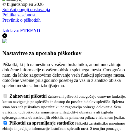
© biljardshop.eu 2026
Splošni pogoji poslovanja
Politika zasebnosti
Pravilnik o piškotkih
Izdelava:
ETREND
Nastavitve za uporabo piškotkov
Piškotki, ki jih namestimo v vašem brskalniku, anonimno zbirajo
določene informacije o vašem obisku spletnega mesta. Omogočajo
nam, da lahko zagotovimo delovanje vseh funkcij spletnega mesta,
določene vsebine prilagodimo posebej za vas in z analizo obiska
spletno mesto stalno izboljšujemo.
Zahtevani piškotki
Zahtevani piškotki omogočajo osnovne funkcije,
kot so navigacija po spletišču in dostop do posebnih delov spletišča. Spletna
stran brez teh piškotkov uporabniku ne zagotavlja polnega delovanja. Sem
uvrščamo tudi piškotke, namenjene prilagoditvi obnašanja ali izgleda
spletnega mesta ob naslednjih obiskih, na primer za prikaz v izbranem jeziku.
Piškotki za spremljanje statistike
Piškotki za statistiko anonimno
zbirajo in javljajo informacije lastnikom spletnih mest. S tem jim pomagajo