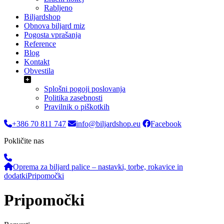
Rabljeno
Biljardshop
Obnova biljard miz
Pogosta vprašanja
Reference
Blog
Kontakt
Obvestila
Splošni pogoji poslovanja
Politika zasebnosti
Pravilnik o piškotkih
+386 70 811 747
info@biljardshop.eu
Facebook
Pokličite nas
Oprema za biljard palice – nastavki, torbe, rokavice in
dodatki
Pripomočki
Pripomočki