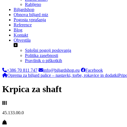
Rabljeno
Biljardshop
Obnova biljard miz
Pogosta vprašanja
Reference
Blog
Kontakt
Obvestila
Splošni pogoji poslovanja
Politika zasebnosti
Pravilnik o piškotkih
+386 70 811 747
info@biljardshop.eu
Facebook
Oprema za biljard palice – nastavki, torbe, rokavice in dodatki
Prip
Krpica za shaft
45.133.00.0