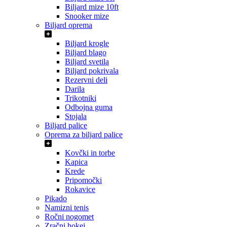
Biljard mize 10ft
Snooker mize
Biljard oprema
Biljard krogle
Biljard blago
Biljard svetila
Biljard pokrivala
Rezervni deli
Darila
Trikotniki
Odbojna guma
Stojala
Biljard palice
Oprema za biljard palice
Kovčki in torbe
Kapica
Krede
Pripomočki
Rokavice
Pikado
Namizni tenis
Ročni nogomet
Zračni hokej