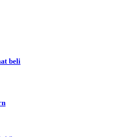
at beli
rn