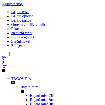
Biljard mize
Biljard oprema
Biljard palice
Oprema za biljard palice
Pikado
Namizni tenis
Ročni nogomet
Zračni hokej
Rabljeno
0
TRGOVINA
Biljard mize
Biljard mize 7ft
Biljard mize 8ft
Biljard mize 9ft