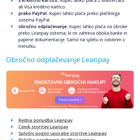
s kreditno kartico:
Kupec lahko plača z Mastercard
ali Visa kreditno kartico.
preko PayPal:
Kupec lahko plača preko plačilnega
sistema PayPal.
obročno odplačevanje:
Kupec lahko plača na obroke
preko Leanpay sistema, ki ne zahteva obiska banke in
papirne dokumentacije. Samo na spletu in odobren v
trenutku.
Obročno odplačevanje Leanpay
Redna ponudba Leanpay
Cenik storitev Leanpay
Splošni pogoji uporabe storitve Leanpay
Politika zasebnost družbe Leanpay