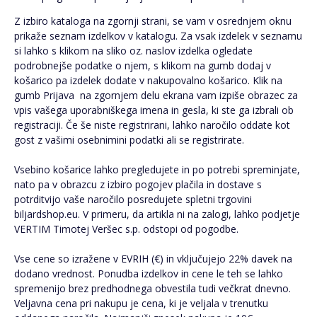
Z izbiro kataloga na zgornji strani, se vam v osrednjem oknu
prikaže seznam izdelkov v katalogu. Za vsak izdelek v seznamu
si lahko s klikom na sliko oz. naslov izdelka ogledate
podrobnejše podatke o njem, s klikom na gumb dodaj v
košarico pa izdelek dodate v nakupovalno košarico. Klik na
gumb Prijava na zgornjem delu ekrana vam izpiše obrazec za
vpis vašega uporabniškega imena in gesla, ki ste ga izbrali ob
registraciji. Če še niste registrirani, lahko naročilo oddate kot
gost z vašimi osebnimini podatki ali se registrirate.
Vsebino košarice lahko pregledujete in po potrebi spreminjate,
nato pa v obrazcu z izbiro pogojev plačila in dostave s
potrditvijo vaše naročilo posredujete spletni trgovini
biljardshop.eu. V primeru, da artikla ni na zalogi, lahko podjetje
VERTIM Timotej Veršec s.p. odstopi od pogodbe.
Vse cene so izražene v EVRIH (€) in vključujejo 22% davek na
dodano vrednost. Ponudba izdelkov in cene le teh se lahko
spremenijo brez predhodnega obvestila tudi večkrat dnevno.
Veljavna cena pri nakupu je cena, ki je veljala v trenutku