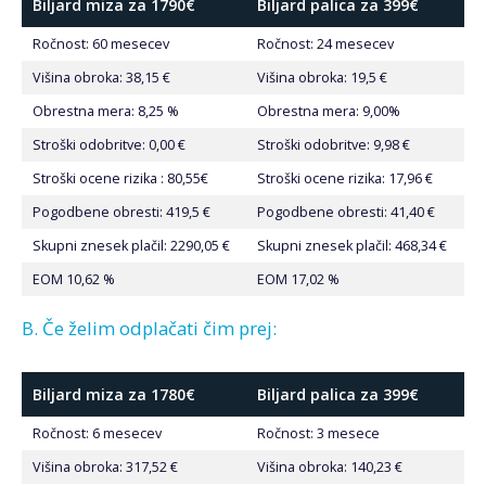
Biljard miza za 1790€
Biljard palica za 399€
Ročnost: 60 mesecev
Ročnost: 24 mesecev
Višina obroka: 38,15 €
Višina obroka: 19,5 €
Obrestna mera: 8,25 %
Obrestna mera: 9,00%
Stroški odobritve: 0,00 €
Stroški odobritve: 9,98 €
Stroški ocene rizika : 80,55€
Stroški ocene rizika: 17,96 €
Pogodbene obresti: 419,5 €
Pogodbene obresti: 41,40 €
Skupni znesek plačil: 2290,05 €
Skupni znesek plačil: 468,34 €
EOM 10,62 %
EOM 17,02 %
B. Če želim odplačati čim prej:
Biljard miza za 1780€
Biljard palica za 399€
Ročnost: 6 mesecev
Ročnost: 3 mesece
Višina obroka: 317,52 €
Višina obroka: 140,23 €