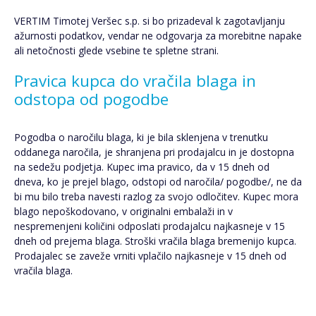
VERTIM Timotej Veršec s.p. si bo prizadeval k zagotavljanju
ažurnosti podatkov, vendar ne odgovarja za morebitne napake
ali netočnosti glede vsebine te spletne strani.
Pravica kupca do vračila blaga in
odstopa od pogodbe
Pogodba o naročilu blaga, ki je bila sklenjena v trenutku
oddanega naročila, je shranjena pri prodajalcu in je dostopna
na sedežu podjetja. Kupec ima pravico, da v 15 dneh od
dneva, ko je prejel blago, odstopi od naročila/ pogodbe/, ne da
bi mu bilo treba navesti razlog za svojo odločitev. Kupec mora
blago nepoškodovano, v originalni embalaži in v
nespremenjeni količini odposlati prodajalcu najkasneje v 15
dneh od prejema blaga. Stroški vračila blaga bremenijo kupca.
Prodajalec se zaveže vrniti vplačilo najkasneje v 15 dneh od
vračila blaga.