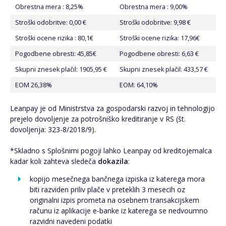
Obrestna mera : 8,25%
Obrestna mera : 9,00%
Stroški odobritve: 0,00 €
Stroški odobritve: 9,98 €
Stroški ocene rizika : 80,1€
Stroški ocene rizika: 17,96€
Pogodbene obresti: 45,85€
Pogodbene obresti: 6,63 €
Skupni znesek plačil: 1905,95 €
Skupni znesek plačil: 433,57 €
EOM 26,38%
EOM: 64,10%
Leanpay je od Ministrstva za gospodarski razvoj in tehnologijo
prejelo dovoljenje za potrošniško kreditiranje v RS (št.
dovoljenja: 323-8/2018/9).
*Skladno s Splošnimi pogoji lahko Leanpay od kreditojemalca
kadar koli zahteva sledeča
dokazila
:
kopijo mesečnega bančnega izpiska iz katerega mora
biti razviden priliv plače v preteklih 3 mesecih oz
originalni izpis prometa na osebnem transakcijskem
računu iz aplikacije e-banke iz katerega se nedvoumno
razvidni navedeni podatki