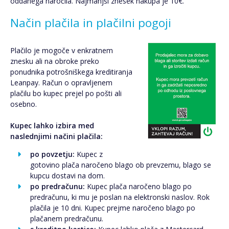
oddanega naročila. Najmanjši znesek nakupa je 10€.
Način plačila in plačilni pogoji
Plačilo je mogoče v enkratnem
znesku ali na obroke preko
ponudnika potrošniškega kreditiranja
Leanpay. Račun o opravljenem
plačilu bo kupec prejel po pošti ali
osebno.
Kupec lahko izbira med
naslednjimi načini plačila:
po povzetju:
Kupec z
gotovino plača naročeno blago ob prevzemu, blago se
kupcu dostavi na dom.
po predračunu:
Kupec plača naročeno blago po
predračunu, ki mu je poslan na elektronski naslov. Rok
plačila je 10 dni. Kupec prejme naročeno blago po
plačanem predračunu.