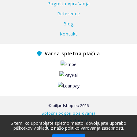
Pogosta vprašanja
Reference
Blog
Kontakt
Varna spletna plačila
© biljardshop.eu 2026
Splošni pogoji poslovanja
Politika zasebnosti
S tem, ko uporabljate spletno mesto, dovoljujete uporabo
piškotkov v skladu z našo
politiko varovanja zasebnosti
.
Pravilnik o piškotkih