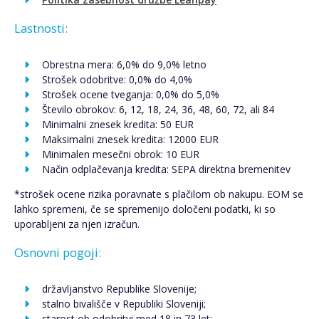
Lastnosti:
Obrestna mera: 6,0% do 9,0% letno
Strošek odobritve: 0,0% do 4,0%
Strošek ocene tveganja: 0,0% do 5,0%
Število obrokov: 6, 12, 18, 24, 36, 48, 60, 72, ali 84
Minimalni znesek kredita: 50 EUR
Maksimalni znesek kredita: 12000 EUR
Minimalen mesečni obrok: 10 EUR
Način odplačevanja kredita: SEPA direktna bremenitev
*strošek ocene rizika poravnate s plačilom ob nakupu. EOM se
lahko spremeni, če se spremenijo določeni podatki, ki so
uporabljeni za njen izračun.
Osnovni pogoji:
državljanstvo Republike Slovenije;
stalno bivališče v Republiki Sloveniji;
starost ob odobritvi med 18 in 73 let: