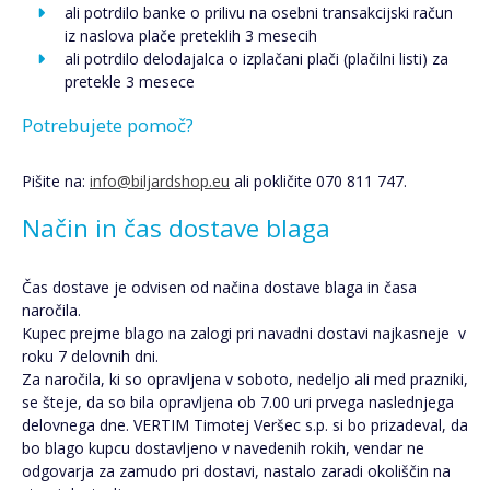
ali potrdilo banke o prilivu na osebni transakcijski račun
iz naslova plače preteklih 3 mesecih
ali potrdilo delodajalca o izplačani plači (plačilni listi) za
pretekle 3 mesece
Potrebujete pomoč?
Pišite na:
info@biljardshop.eu
ali pokličite 070 811 747.
Način in čas dostave blaga
Čas dostave je odvisen od načina dostave blaga in časa
naročila.
Kupec prejme blago na zalogi pri navadni dostavi najkasneje v
roku 7 delovnih dni.
Za naročila, ki so opravljena v soboto, nedeljo ali med prazniki,
se šteje, da so bila opravljena ob 7.00 uri prvega naslednjega
delovnega dne. VERTIM Timotej Veršec s.p. si bo prizadeval, da
bo blago kupcu dostavljeno v navedenih rokih, vendar ne
odgovarja za zamudo pri dostavi, nastalo zaradi okoliščin na