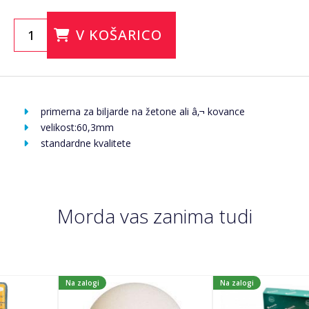
V KOŠARICO
primerna za biljarde na žetone ali â‚¬ kovance
velikost:60,3mm
standardne kvalitete
Morda vas zanima tudi
Na zalogi
Na zalogi