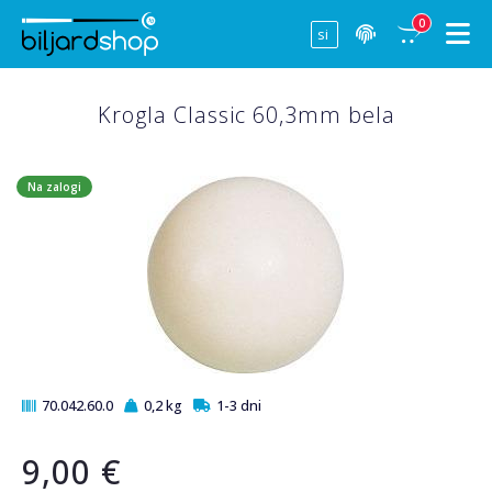
0
Krogla Classic 60,3mm bela
Na zalogi
70.042.60.0
0,2 kg
1-3 dni
9,00 €