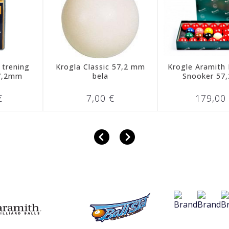
ing
Krogla Classic 57,2 mm
Krogle Aramith Prem
m
bela
Snooker 57,2mm
7,00 €
179,00 €