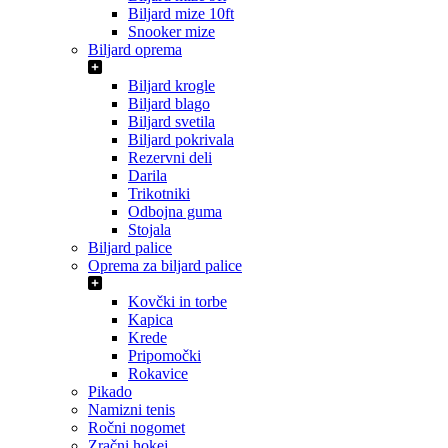
Biljard mize 10ft
Snooker mize
Biljard oprema
Biljard krogle
Biljard blago
Biljard svetila
Biljard pokrivala
Rezervni deli
Darila
Trikotniki
Odbojna guma
Stojala
Biljard palice
Oprema za biljard palice
Kovčki in torbe
Kapica
Krede
Pripomočki
Rokavice
Pikado
Namizni tenis
Ročni nogomet
Zračni hokej