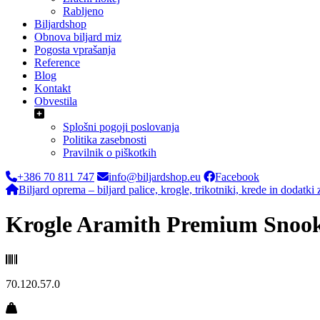
Rabljeno
Biljardshop
Obnova biljard miz
Pogosta vprašanja
Reference
Blog
Kontakt
Obvestila
Splošni pogoji poslovanja
Politika zasebnosti
Pravilnik o piškotkih
+386 70 811 747
info@biljardshop.eu
Facebook
Biljard oprema – biljard palice, krogle, trikotniki, krede in dodatki 
Krogle Aramith Premium Snoo
70.120.57.0