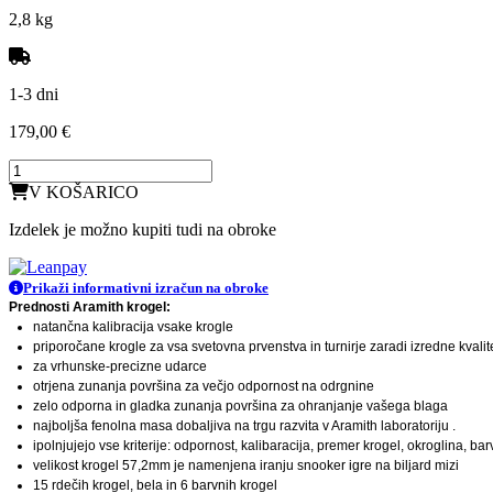
2,8 kg
1-3 dni
179,00 €
V KOŠARICO
Izdelek je možno kupiti tudi na obroke
Prikaži informativni izračun na obroke
Prednosti Aramith krogel:
natančna kalibracija vsake krogle
priporočane krogle za vsa svetovna prvenstva in turnirje zaradi izredne kvali
za vrhunske-precizne udarce
otrjena zunanja površina za večjo odpornost na odrgnine
zelo odporna in gladka zunanja površina za ohranjanje vašega blaga
najboljša fenolna masa dobaljiva na trgu razvita v Aramith laboratoriju .
ipolnjujejo vse kriterije: odpornost, kalibaracija, premer krogel, okroglina, barve
velikost krogel 57,2mm je namenjena iranju snooker igre na biljard mizi
15 rdečih krogel, bela in 6 barvnih krogel