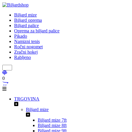
Biljard mize
Biljard oprema
Biljard palice
Oprema za biljard palice
Pikado
Namizni tenis
Ročni nogomet
Zračni hokej
Rabljeno
0
TRGOVINA
Biljard mize
Biljard mize 7ft
Biljard mize 8ft
Biljard mize 9ft