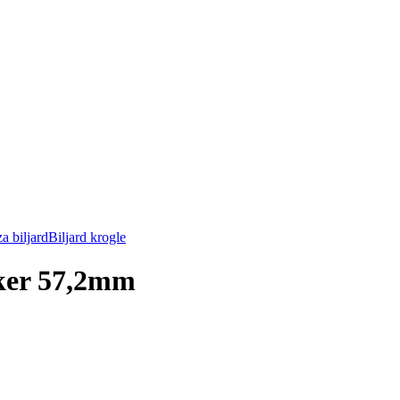
za biljard
Biljard krogle
ker 57,2mm