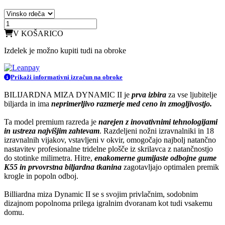
V KOŠARICO
Izdelek je možno kupiti tudi na obroke
Prikaži informativni izračun na obroke
BILIJARDNA MIZA DYNAMIC II je
prva izbira
za vse ljubitelje
biljarda in ima
neprimerljivo razmerje med ceno in zmogljivostjo.
Ta model premium razreda je
narejen z inovativnimi tehnologijami
in ustreza najvišjim zahtevam
. Razdeljeni nožni izravnalniki in 18
izravnalnih vijakov, vstavljeni v okvir, omogočajo najbolj natančno
nastavitev profesionalne tridelne plošče iz skrilavca z natančnostjo
do stotinke milimetra. Hitre,
enakomerne gumijaste odbojne gume
K55 in prvovrstna biljardna tkanina
zagotavljajo optimalen premik
krogle in popoln odboj.
Billiardna miza Dynamic II se s svojim privlačnim, sodobnim
dizajnom popolnoma prilega igralnim dvoranam kot tudi vsakemu
domu.