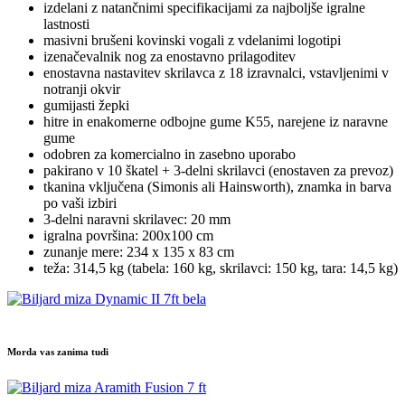
izdelani z natančnimi specifikacijami za najboljše igralne
lastnosti
masivni brušeni kovinski vogali z vdelanimi logotipi
izenačevalnik nog za enostavno prilagoditev
enostavna nastavitev skrilavca z 18 izravnalci, vstavljenimi v
notranji okvir
gumijasti žepki
hitre in enakomerne odbojne gume K55, narejene iz naravne
gume
odobren za komercialno in zasebno uporabo
pakirano v 10 škatel + 3-delni skrilavci (enostaven za prevoz)
tkanina vključena (Simonis ali Hainsworth), znamka in barva
po vaši izbiri
3-delni naravni skrilavec: 20 mm
igralna površina: 200x100 cm
zunanje mere: 234 x 135 x 83 cm
teža: 314,5 kg (tabela: 160 kg, skrilavci: 150 kg, tara: 14,5 kg)
Morda vas zanima tudi