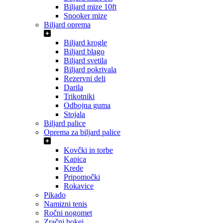
Biljard mize 10ft
Snooker mize
Biljard oprema
Biljard krogle
Biljard blago
Biljard svetila
Biljard pokrivala
Rezervni deli
Darila
Trikotniki
Odbojna guma
Stojala
Biljard palice
Oprema za biljard palice
Kovčki in torbe
Kapica
Krede
Pripomočki
Rokavice
Pikado
Namizni tenis
Ročni nogomet
Zračni hokej