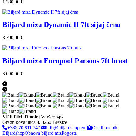
1.780,00 €
Biljard miza Dynamic II 7ft sijaj črna
3.390,00 €
Biljard miza Europool Parsons 7ft hrast
3.090,00 €
VERTIM Timotej Veršec s.p.
Gradnikova ulica 4, 8250 Brežice
+386 70 811 747
info@biljardshop.eu
Ostali podatki
Biljardshop
Obnova biljard miz
Pogosta