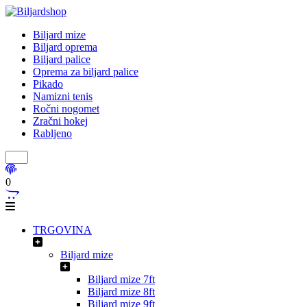
Biljard mize
Biljard oprema
Biljard palice
Oprema za biljard palice
Pikado
Namizni tenis
Ročni nogomet
Zračni hokej
Rabljeno
0
TRGOVINA
Biljard mize
Biljard mize 7ft
Biljard mize 8ft
Biljard mize 9ft