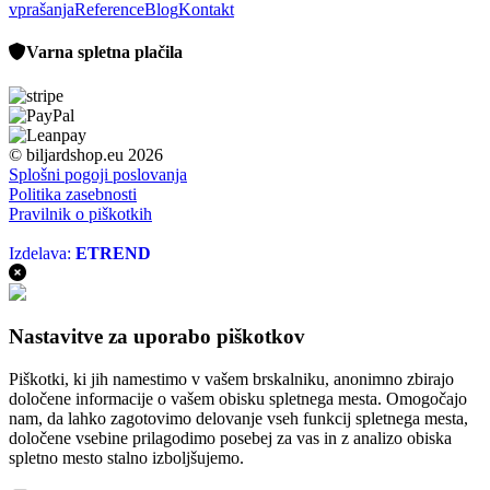
vprašanja
Reference
Blog
Kontakt
Varna spletna plačila
© biljardshop.eu 2026
Splošni pogoji poslovanja
Politika zasebnosti
Pravilnik o piškotkih
Izdelava:
ETREND
Nastavitve za uporabo piškotkov
Piškotki, ki jih namestimo v vašem brskalniku, anonimno zbirajo
določene informacije o vašem obisku spletnega mesta. Omogočajo
nam, da lahko zagotovimo delovanje vseh funkcij spletnega mesta,
določene vsebine prilagodimo posebej za vas in z analizo obiska
spletno mesto stalno izboljšujemo.