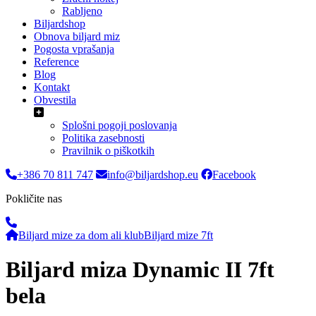
Rabljeno
Biljardshop
Obnova biljard miz
Pogosta vprašanja
Reference
Blog
Kontakt
Obvestila
Splošni pogoji poslovanja
Politika zasebnosti
Pravilnik o piškotkih
+386 70 811 747
info@biljardshop.eu
Facebook
Pokličite nas
Biljard mize za dom ali klub
Biljard mize 7ft
Biljard miza Dynamic II 7ft
bela