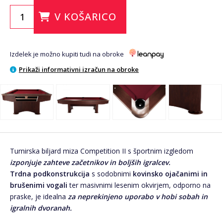
V KOŠARICO
Izdelek je možno kupiti tudi na obroke
Prikaži informativni izračun na obroke
Turnirska biljard miza Competition II s športnim izgledom
izponjuje zahteve začetnikov in boljših igralcev.
Trdna podkonstrukcija
s sodobnimi
kovinsko ojačanimi in
brušenimi vogali
ter masivnimi lesenim okvirjem, odporno na
praske, je idealna
za neprekinjeno uporabo v hobi sobah in
igralnih dvoranah.