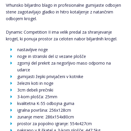
Vrhunsko biljardno blago in profesionalne gumijaste odbojen
stene zagotavljajo gladko in hitro kotaljenje z natančnim
odbojem krogel.
Dynamic Competition II ima velik predal za shranjevanje
krogel, ki ponuja prostor za celoten nabor biljardnih krogel.
nastavljive noge
noge in stranski del iz vezane plošče
zgornji del prekrit za negorljivo maso odporno na
udarce
gumijasti žepki privijačeni v kotnike
železni koti in noge
3cm debeli prečniki
3-kom plošča: 25mm
kvalitetna K-55 odbojna guma
igralna površina: 256x128cm
zunanje mere: 286x154x80cm
prostor za popolno igranje: 554x427cm
pakirano v 8 škatel + 3-kom plošče: 447,5kg