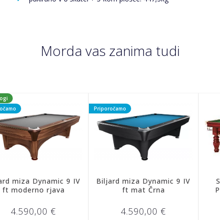
Morda vas zanima tudi
Priporočamo
 Dynamic 9 IV
Biljard miza Dynamic 9 IV
Snooker b
rno rjava
ft mat Črna
Prince 9 
0,00 €
4.590,00 €
4.27