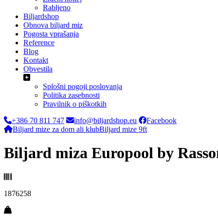
Rabljeno
Biljardshop
Obnova biljard miz
Pogosta vprašanja
Reference
Blog
Kontakt
Obvestila
Splošni pogoji poslovanja
Politika zasebnosti
Pravilnik o piškotkih
+386 70 811 747
info@biljardshop.eu
Facebook
Biljard mize za dom ali klub
Biljard mize 9ft
Biljard miza Europool by Rasso
1876258