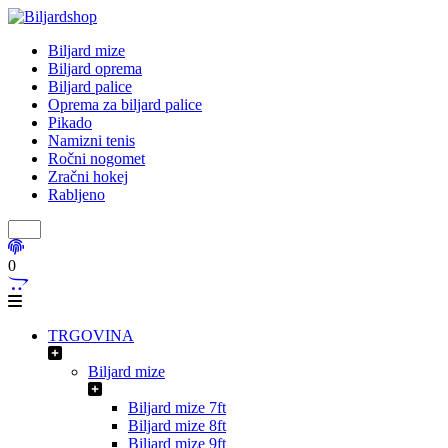
Biljard mize
Biljard oprema
Biljard palice
Oprema za biljard palice
Pikado
Namizni tenis
Ročni nogomet
Zračni hokej
Rabljeno
0
TRGOVINA
Biljard mize
Biljard mize 7ft
Biljard mize 8ft
Biljard mize 9ft