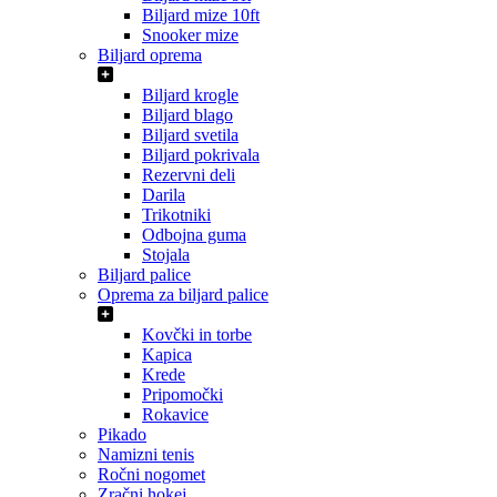
Biljard mize 10ft
Snooker mize
Biljard oprema
Biljard krogle
Biljard blago
Biljard svetila
Biljard pokrivala
Rezervni deli
Darila
Trikotniki
Odbojna guma
Stojala
Biljard palice
Oprema za biljard palice
Kovčki in torbe
Kapica
Krede
Pripomočki
Rokavice
Pikado
Namizni tenis
Ročni nogomet
Zračni hokej