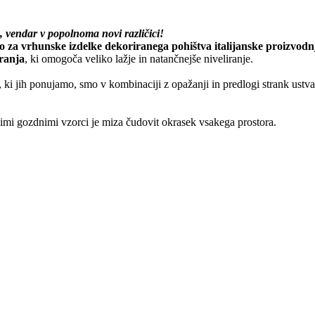
, vendar v popolnoma novi različici!
 za vrhunske izdelke dekoriranega pohištva italijanske proizvodn
iranja
, ki omogoča veliko lažje in natančnejše niveliranje.
 ki jih ponujamo, smo v kombinaciji z opažanji in predlogi strank ustvari
vimi gozdnimi vzorci je miza čudovit okrasek vsakega prostora.