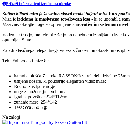
Prikaži informativni izračun na obroke
Sutton biljard miza je še vedno slavni model biljard mize Europool®
Miza je
izdelana iz masivnega topolovega lesa
- ki se uporablja
samo
Masivne, okrogle noge so opremljene z
inovativnim sistemom nivel
Vodeni s strastjo, motivirani z željo po nenehnem izboljšanju izdelkov,
opremljen Sutton.
Zaradi klasičnega, elegantnega videza s čudovitimi okraski in osuplji
Tehnični podatki mize 8t:
kamnita plošča Znamke RASSON® v treh deli debeline 25mm
usnjene košare, ki poudarijo eleganten videz mize;
Ročno izrezljane noge
noge z možnostjo niveliranja
Igralna površina: 224*112cm
zunanje mere: 254*142
Teza: cca 350 Kg;
Na zalogi