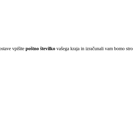
ostave vpišite
poštno številko
vašega kraja in izračunali vam bomo str