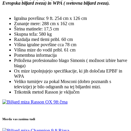
Evropska biljard zveza) in WPA ( svetovna biljard zveza).
Igralna površina: 9 ft. 254 cm x 126 cm
Zunanje mere: 288 cm x 162 cm
Širina matinele: 17,5 cm
Skupna teža: 580 kg
Razdalja med tlemi pribl. 60 cm
Višina igralne površine cca 78 cm
Višina mize do vodil pribl. 61 cm
Pomembna informacija
Priložena profesionalno blago Simonis ( možnost izbire barve
blaga)
Ox mize izpolnjujejo specifikacije, ki jih določata EPBF in
WPA
Veliko turnirjev za pokal Mosconi (dobro poznanih s
televizije) je bilo odigranih na tej biljardni mizi.
Trikotnik metod Rasson je vključen
Morda vas zanima tudi