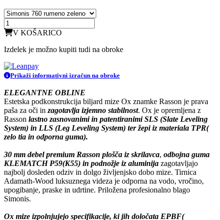
V KOŠARICO
Izdelek je možno kupiti tudi na obroke
Prikaži informativni izračun na obroke
ELEGANTNE OBLINE
Estetska podkonstrukcija biljard mize Ox znamke Rasson je prava
paša za oči in
zagotavlja izjemno stabilnost
. Ox je opremljena z
Rasson
lastno zasnovanimi in patentiranimi SLS (Slate Leveling
System) in LLS (Leg Leveling System) ter žepi iz materiala TPR(
zelo tia in odporna guma).
30 mm debel premium Rasson plošča iz skrilavca
,
odbojna guma
KLEMATCH P59(K55) in podnožje iz aluminija
zagotavljajo
najbolj dosleden odziv in dolgo življenjsko dobo mize. Tirnica
Adamath-Wood luksuznega videza je odporna na vodo, vročino,
upogibanje, praske in udrtine. Priložena profesionalno blago
Simonis.
Ox mize izpolnjujejo specifikacije, ki jih določata EPBF(