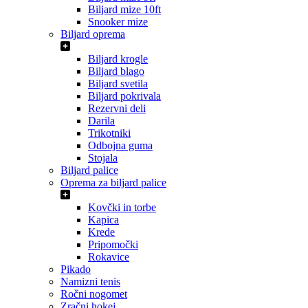
Biljard mize 10ft
Snooker mize
Biljard oprema
Biljard krogle
Biljard blago
Biljard svetila
Biljard pokrivala
Rezervni deli
Darila
Trikotniki
Odbojna guma
Stojala
Biljard palice
Oprema za biljard palice
Kovčki in torbe
Kapica
Krede
Pripomočki
Rokavice
Pikado
Namizni tenis
Ročni nogomet
Zračni hokej