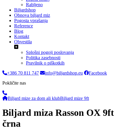
Rabljeno
Biljardshop
Obnova biljard miz
Pogosta vprašanja
Reference
Blog
Kontakt
Obvestila
Splošni pogoji poslovanja
Politika zasebnosti
Pravilnik o piškotkih
+386 70 811 747
info@biljardshop.eu
Facebook
Pokličite nas
Biljard mize za dom ali klub
Biljard mize 9ft
Biljard miza Rasson OX 9ft
črna