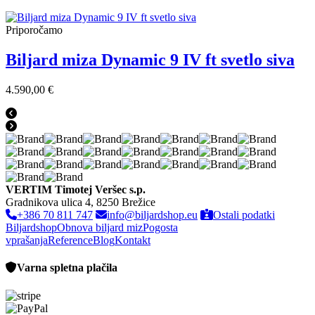
Priporočamo
Biljard miza Dynamic 9 IV ft svetlo siva
4.590,00 €
VERTIM Timotej Veršec s.p.
Gradnikova ulica 4, 8250 Brežice
+386 70 811 747
info@biljardshop.eu
Ostali podatki
Biljardshop
Obnova biljard miz
Pogosta
vprašanja
Reference
Blog
Kontakt
Varna spletna plačila