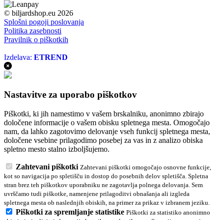
© biljardshop.eu 2026
Splošni pogoji poslovanja
Politika zasebnosti
Pravilnik o piškotkih
Izdelava:
ETREND
Nastavitve za uporabo piškotkov
Piškotki, ki jih namestimo v vašem brskalniku, anonimno zbirajo
določene informacije o vašem obisku spletnega mesta. Omogočajo
nam, da lahko zagotovimo delovanje vseh funkcij spletnega mesta,
določene vsebine prilagodimo posebej za vas in z analizo obiska
spletno mesto stalno izboljšujemo.
Zahtevani piškotki
Zahtevani piškotki omogočajo osnovne funkcije,
kot so navigacija po spletišču in dostop do posebnih delov spletišča. Spletna
stran brez teh piškotkov uporabniku ne zagotavlja polnega delovanja. Sem
uvrščamo tudi piškotke, namenjene prilagoditvi obnašanja ali izgleda
spletnega mesta ob naslednjih obiskih, na primer za prikaz v izbranem jeziku.
Piškotki za spremljanje statistike
Piškotki za statistiko anonimno