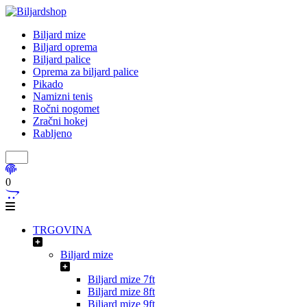
Biljard mize
Biljard oprema
Biljard palice
Oprema za biljard palice
Pikado
Namizni tenis
Ročni nogomet
Zračni hokej
Rabljeno
0
TRGOVINA
Biljard mize
Biljard mize 7ft
Biljard mize 8ft
Biljard mize 9ft