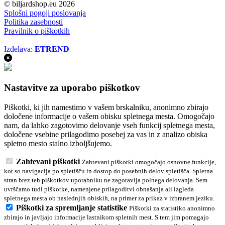
© biljardshop.eu 2026
Splošni pogoji poslovanja
Politika zasebnosti
Pravilnik o piškotkih
Izdelava:
ETREND
Nastavitve za uporabo piškotkov
Piškotki, ki jih namestimo v vašem brskalniku, anonimno zbirajo
določene informacije o vašem obisku spletnega mesta. Omogočajo
nam, da lahko zagotovimo delovanje vseh funkcij spletnega mesta,
določene vsebine prilagodimo posebej za vas in z analizo obiska
spletno mesto stalno izboljšujemo.
Zahtevani piškotki
Zahtevani piškotki omogočajo osnovne funkcije,
kot so navigacija po spletišču in dostop do posebnih delov spletišča. Spletna
stran brez teh piškotkov uporabniku ne zagotavlja polnega delovanja. Sem
uvrščamo tudi piškotke, namenjene prilagoditvi obnašanja ali izgleda
spletnega mesta ob naslednjih obiskih, na primer za prikaz v izbranem jeziku.
Piškotki za spremljanje statistike
Piškotki za statistiko anonimno
zbirajo in javljajo informacije lastnikom spletnih mest. S tem jim pomagajo