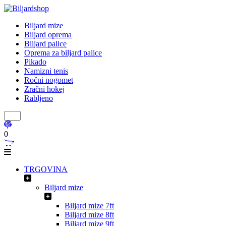
Biljard mize
Biljard oprema
Biljard palice
Oprema za biljard palice
Pikado
Namizni tenis
Ročni nogomet
Zračni hokej
Rabljeno
0
TRGOVINA
Biljard mize
Biljard mize 7ft
Biljard mize 8ft
Biljard mize 9ft