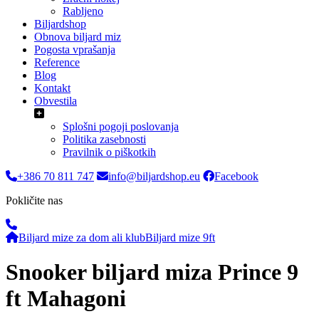
Rabljeno
Biljardshop
Obnova biljard miz
Pogosta vprašanja
Reference
Blog
Kontakt
Obvestila
Splošni pogoji poslovanja
Politika zasebnosti
Pravilnik o piškotkih
+386 70 811 747
info@biljardshop.eu
Facebook
Pokličite nas
Biljard mize za dom ali klub
Biljard mize 9ft
Snooker biljard miza Prince 9
ft Mahagoni