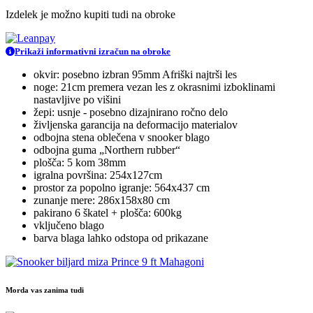
Izdelek je možno kupiti tudi na obroke
Prikaži informativni izračun na obroke
okvir: posebno izbran 95mm Afriški najtrši les
noge: 21cm premera vezan les z okrasnimi izboklinami
nastavljive po višini
žepi: usnje - posebno dizajnirano ročno delo
življenska garancija na deformacijo materialov
odbojna stena oblečena v snooker blago
odbojna guma „Northern rubber“
plošča: 5 kom 38mm
igralna površina: 254x127cm
prostor za popolno igranje: 564x437 cm
zunanje mere: 286x158x80 cm
pakirano 6 škatel + plošča: 600kg
vključeno blago
barva blaga lahko odstopa od prikazane
Morda vas zanima tudi