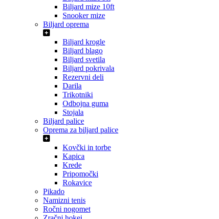
Biljard mize 10ft
Snooker mize
Biljard oprema
Biljard krogle
Biljard blago
Biljard svetila
Biljard pokrivala
Rezervni deli
Darila
Trikotniki
Odbojna guma
Stojala
Biljard palice
Oprema za biljard palice
Kovčki in torbe
Kapica
Krede
Pripomočki
Rokavice
Pikado
Namizni tenis
Ročni nogomet
Zračni hokej