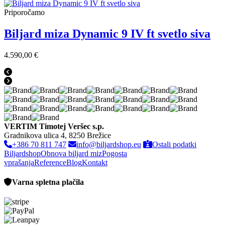
Priporočamo
Biljard miza Dynamic 9 IV ft svetlo siva
4.590,00 €
VERTIM Timotej Veršec s.p.
Gradnikova ulica 4, 8250 Brežice
+386 70 811 747
info@biljardshop.eu
Ostali podatki
Biljardshop
Obnova biljard miz
Pogosta
vprašanja
Reference
Blog
Kontakt
Varna spletna plačila