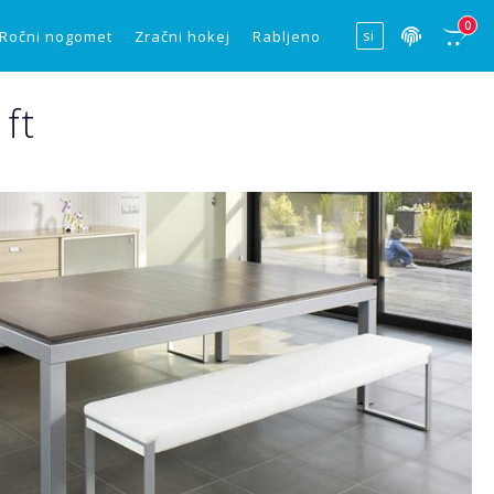
0
Ročni nogomet
Zračni hokej
Rabljeno
ft