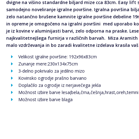
dvigne na višino standardne biljard mize cca 83cm. Easy lif
samodejno noveliranje igralne površine. Igralna površina bilj
zelo natančno brušene kamnite igralne površine debeline 19
in opreme je omogočeno na igralni površini med uporabo kot
je iz kovine v aluminijasti barvi, zelo odporna na praske. Lesen
najkvalitetnejšega furnirja v različnih barvah. Miza Aramith
malo vzdrževanja in bo zaradi kvalitetne izdelava krasila vaš
Velikost igralne površine: 192x96x83cm
Zunanje mere:230x134x75cm
3-delno pokrivalo za jedilno mizo
Kovinsko ogrodje prašno barvano
Doplačilo za ogrodje iz nerjavečega jekla
Možnost izbire barve lesa(bela,črna,češnja,hrast,oreh,temni
Možnost izbire barve blaga