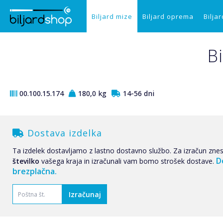
Biljard mize
Biljard oprema
Biljar
B
00.100.15.174
180,0 kg
14-56 dni
Dostava izdelka
Ta izdelek dostavljamo z lastno dostavno službo. Za izračun zne
D
številko
vašega kraja in izračunali vam bomo strošek dostave.
brezplačna.