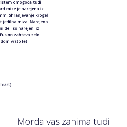
t sistem omogoča tudi
ard mize je narejena iz
mm. Shranjevanje krogel
 jedilna miza. Narejena
i deli so narejeni iz
 Fusion zahteva zelo
 dom vrsto let.
 hrast)
Morda vas zanima tudi