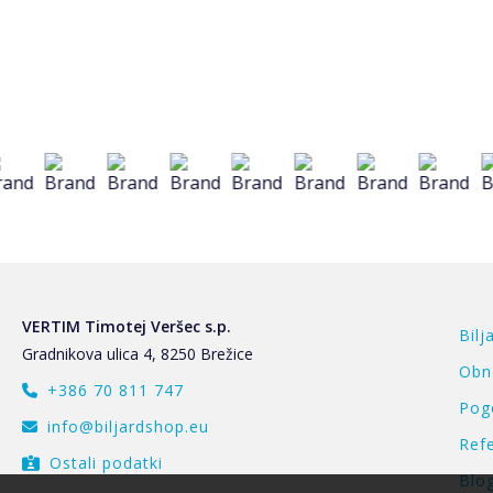
VERTIM Timotej Veršec s.p.
Bilj
Gradnikova ulica 4, 8250 Brežice
Obn
+386 70 811 747
Pog
info@biljardshop.eu
Ref
Ostali podatki
Blo