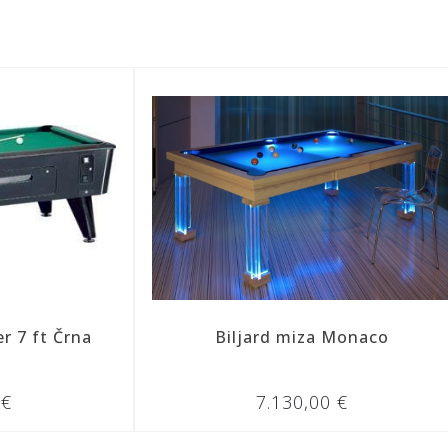
Biljard miza Monaco
Biljard miza 
7.130,00 €
2.