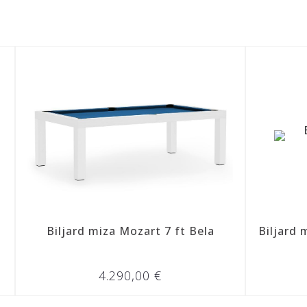
a Mozart 7 ft Bela
Biljard miza Premier 7 ft M
290,00 €
4.290,00 €