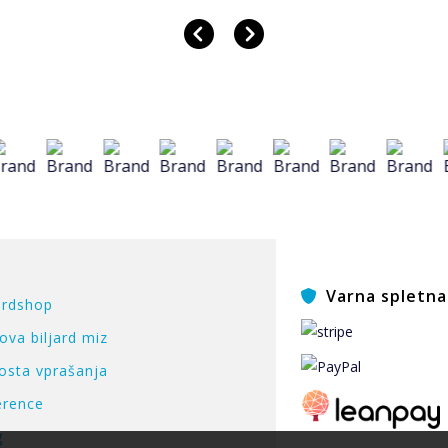
Varna spletna 
ardshop
ova biljard miz
osta vprašanja
erence
g