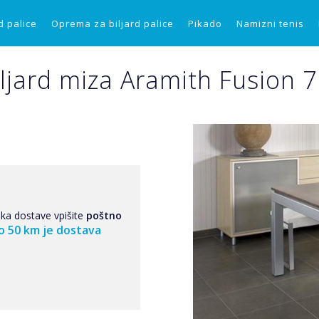
d palice
Oprema za biljard palice
Pikado
Namizni tenis
iljard miza Aramith Fusion 7 
ska dostave vpišite
poštno
o 50 km je dostava