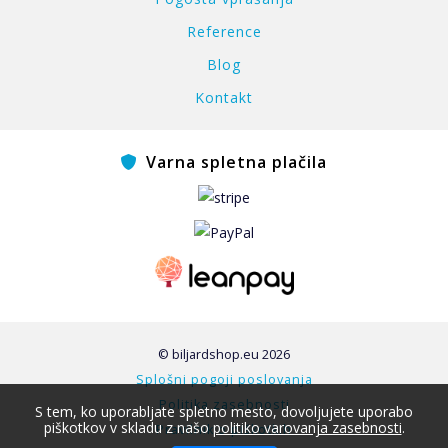
Reference
Blog
Kontakt
Varna spletna plačila
© biljardshop.eu 2026
Splošni pogoji poslovanja
Politika zasebnosti
S tem, ko uporabljate spletno mesto, dovoljujete uporabo
piškotkov v skladu z našo
politiko varovanja zasebnosti
.
Pravilnik o piškotkih