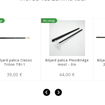
Na zalogi
palica Classic
Biljard palica PlexiBridge
Biljard pal
ton TRI-1
most - črn
2 Spor
9,00 €
44,00 €
32