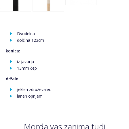
Dvodelna
dolžina 123cm
konica:
iz javorja
13mm čep
držalo:
jeklen združevalec
lanen oprijem
Morda vas zanima tudi