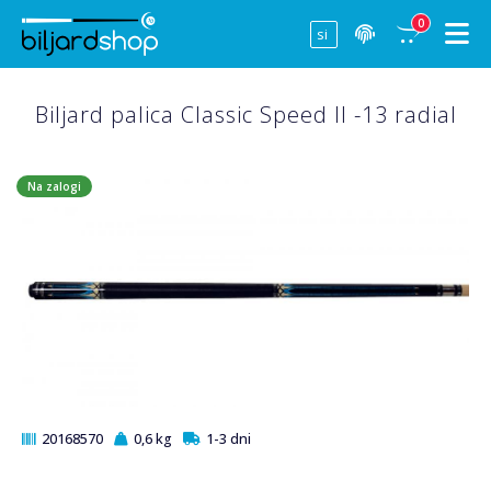
0
Biljard palica Classic Speed II -13 radial
Na zalogi
20168570
0,6 kg
1-3 dni