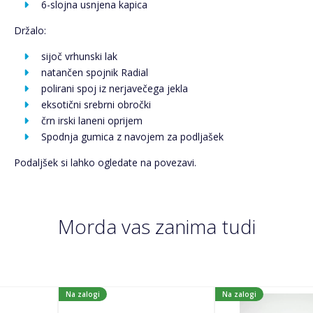
6-slojna usnjena kapica
Držalo:
sijoč vrhunski lak
natančen spojnik Radial
polirani spoj iz nerjavečega jekla
eksotični srebrni obročki
črn irski laneni oprijem
Spodnja gumica z navojem za podljašek
Podaljšek si lahko ogledate na povezavi.
Morda vas zanima tudi
Na zalogi
Na zalogi