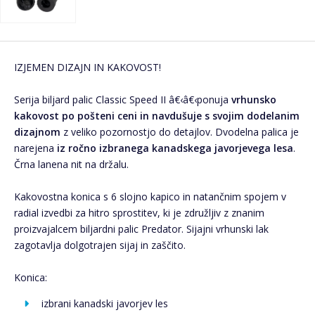
IZJEMEN DIZAJN IN KAKOVOST!
Serija biljard palic Classic Speed II â€‹â€‹ponuja
vrhunsko
kakovost po pošteni ceni in navdušuje s svojim dodelanim
dizajnom
z veliko pozornostjo do detajlov. Dvodelna palica je
narejena
iz ročno izbranega kanadskega javorjevega lesa
.
Črna lanena nit na držalu.
Kakovostna konica s 6 slojno kapico in natančnim spojem v
radial izvedbi za hitro sprostitev, ki je združljiv z znanim
proizvajalcem biljardni palic Predator. Sijajni vrhunski lak
zagotavlja dolgotrajen sijaj in zaščito.
Konica:
izbrani kanadski javorjev les