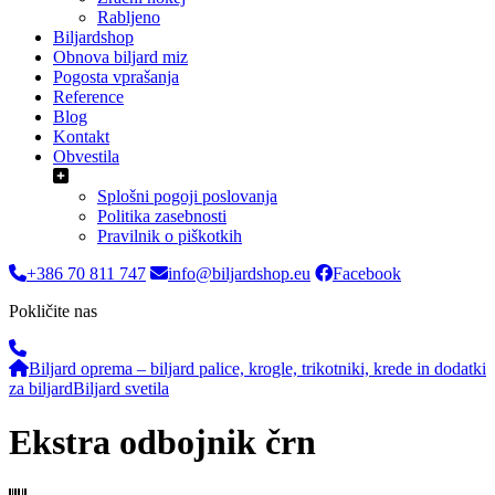
Rabljeno
Biljardshop
Obnova biljard miz
Pogosta vprašanja
Reference
Blog
Kontakt
Obvestila
Splošni pogoji poslovanja
Politika zasebnosti
Pravilnik o piškotkih
+386 70 811 747
info@biljardshop.eu
Facebook
Pokličite nas
Biljard oprema – biljard palice, krogle, trikotniki, krede in dodatki
za biljard
Biljard svetila
Ekstra odbojnik črn