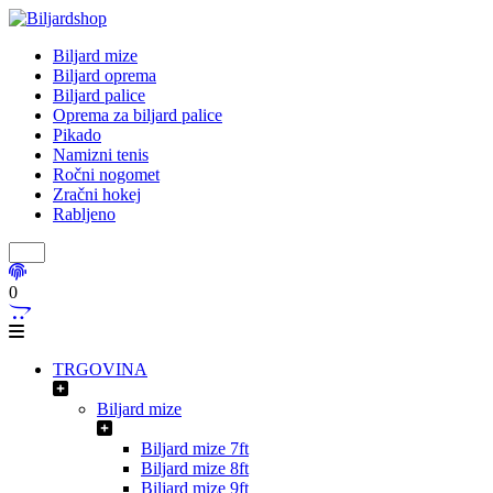
Biljard mize
Biljard oprema
Biljard palice
Oprema za biljard palice
Pikado
Namizni tenis
Ročni nogomet
Zračni hokej
Rabljeno
0
TRGOVINA
Biljard mize
Biljard mize 7ft
Biljard mize 8ft
Biljard mize 9ft