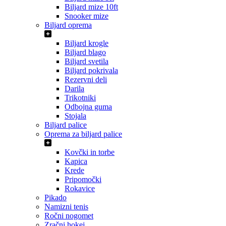
Biljard mize 10ft
Snooker mize
Biljard oprema
Biljard krogle
Biljard blago
Biljard svetila
Biljard pokrivala
Rezervni deli
Darila
Trikotniki
Odbojna guma
Stojala
Biljard palice
Oprema za biljard palice
Kovčki in torbe
Kapica
Krede
Pripomočki
Rokavice
Pikado
Namizni tenis
Ročni nogomet
Zračni hokej