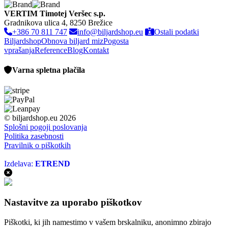
VERTIM Timotej Veršec s.p.
Gradnikova ulica 4, 8250 Brežice
+386 70 811 747
info@biljardshop.eu
Ostali podatki
Biljardshop
Obnova biljard miz
Pogosta
vprašanja
Reference
Blog
Kontakt
Varna spletna plačila
© biljardshop.eu 2026
Splošni pogoji poslovanja
Politika zasebnosti
Pravilnik o piškotkih
Izdelava:
ETREND
Nastavitve za uporabo piškotkov
Piškotki, ki jih namestimo v vašem brskalniku, anonimno zbirajo