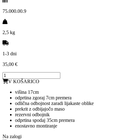
75.000.00.9
2,5 kg
1-3 dni
35,00 €
V KOŠARICO
višina 17cm
odprtina zgoraj 7cm premera
odlična odbojnost zaradi lijakaste oblike
prekrit z odbijajočo maso
rezervni odbojnik
odprtina spodaj 35cm premera
enostavno montiranje
Na zalogi