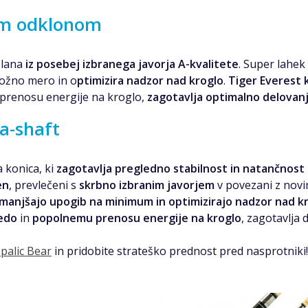
kim odklonom
elana
iz posebej izbranega javorja A-kvalitete
. Super lahek
ožno mero in o
ptimizira nadzor nad kroglo
.
Tiger Everest 
prenosu energije na kroglo,
zagotavlja optimalno delovan
a-shaft
 konica, ki
zagotavlja pregledno stabilnost in natančnost 
en
, prevlečeni s
skrbno izbranim javorjem
v povezani z nov
manjšajo upogib na minimum in optimizirajo nadzor nad kr
edo
in
popolnemu prenosu energije na kroglo
, zagotavlja 
 palic Bear
in pridobite strateško prednost pred nasprotniki!