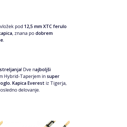
 vložek pod
12,5 mm XTC ferulo
kapica
, znana po
dobrem
je
.
streljanja
! Dve n
ajboljši
im Hybrid-Taperjem in
super
oglo.
Kapica Everest
iz Tigerja,
dosledno delovanje.