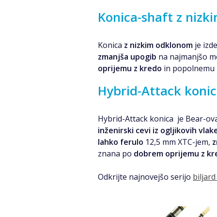
Konica-shaft z niz
Konica
z nizkim odklonom
je izd
zmanjša upogib
na najmanjšo m
oprijemu z kredo
in popolnemu 
Hybrid-Attack konic
Hybrid-Attack konica je Bear-ova
inženirski cevi iz ogljikovih vlak
lahko ferulo
12,5 mm XTC-jem,
z
znana po
dobrem oprijemu z kr
Odkrijte najnovejšo serijo
biljard