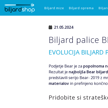
Biljard mize
Biljard oprema
Biljar
21.05.2024
Biljard palice 
EVOLUCIJA BILJARD 
Podjetje Bear je za
popolnoma n
Rezultat je
najboljša Bear biljard
predstavili serijo Bear- 2019 z 
materialov
in prefinjeno končno
Pridobite si strateš