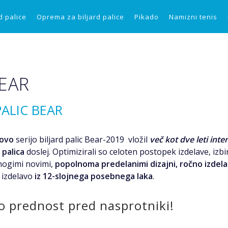
d palice
Oprema za biljard palice
Pikado
Namizni tenis
BEAR
PALIC BEAR
ovo
serijo biljard palic Bear-2019 vložil
več kot dve leti inte
 palica
doslej. Optimizirali so celoten postopek izdelave, iz
mnogimi novimi,
popolnoma predelanimi dizajni, ročno izdela
 izdelavo
iz 12-slojnega posebnega laka
.
ko prednost pred nasprotniki!