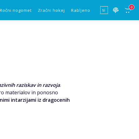
0
Ročni nogomet
Zračni hokej
Rabljeno
nzivnih raziskav in razvoja
.
biro materialov in ponosno
nimi intarzijami iz dragocenih