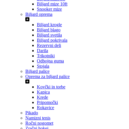
Biljard mize 10ft
Snooker mize
Biljard oprema
Biljard krogle
Biljard blago
Biljard svetila
Biljard pokrivala
Rezervni deli
Darila
Trikotniki
Odbojna guma
Stojala
Biljard palice
Oprema za biljard palice
Kovčki in torbe
Kapica
Krede
Pripomočki
Rokavice
Pikado
Namizni tenis
Ročni nogomet
Zračni hokej