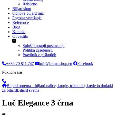
Rabljeno
Biljardshop
Obnova biljard miz
Pogosta vprašanja
Reference
Blog
Kontakt
Obvestila
Splošni pogoji poslovanja
Politika zasebnosti
Pravilnik o piškotkih
+386 70 811 747
info@biljardshop.eu
Facebook
Pokličite nas
Biljard oprema – biljard palice, krogle, trikotniki, krede in dodatki
za biljard
Biljard svetila
Luč Elegance 3 črna