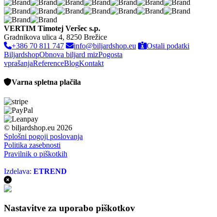
VERTIM Timotej Veršec s.p.
Gradnikova ulica 4, 8250 Brežice
+386 70 811 747
info@biljardshop.eu
Ostali podatki
Biljardshop
Obnova biljard miz
Pogosta
vprašanja
Reference
Blog
Kontakt
Varna spletna plačila
© biljardshop.eu 2026
Splošni pogoji poslovanja
Politika zasebnosti
Pravilnik o piškotkih
Izdelava:
ETREND
Nastavitve za uporabo piškotkov