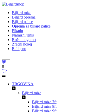
Biljard mize
Biljard oprema
Biljard palice
Oprema za biljard palice
Pikado
Namizni tenis
Ročni nogomet
Zračni hokej
Rabljeno
0
TRGOVINA
Biljard mize
Biljard mize 7ft
Biljard mize 8ft
Biljard mize 9ft