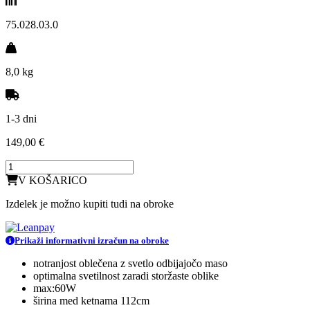
75.028.03.0
8,0 kg
1-3 dni
149,00 €
V KOŠARICO
Izdelek je možno kupiti tudi na obroke
Prikaži informativni izračun na obroke
notranjost oblečena z svetlo odbijajočo maso
optimalna svetilnost zaradi storžaste oblike
max:60W
širina med ketnama 112cm